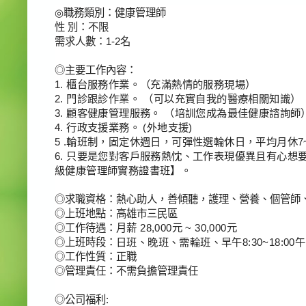
◎
職務類別：健康管理師
性
別：不限
需求人數：
1-2
名
◎
主要工作內容：
1.
櫃台服務作業。（充滿熱情的服務現場）
2.
門診跟診作業。
（可以充實自我的醫療相關知識）
3.
顧客健康管理服務。
（培訓您成為最佳健康諮詢師
4.
行政支援業務。
(
外地支援
)
5 .
輪班制，固定休週日，可彈性選輪休日，平均月休
7
6.
只要是您對客戶服務熱忱、工作表現優異且有心想
級健康管理師實務證書班】。
◎
求職資格：熱心助人，善傾聽，護理、營養、個管師
◎
上班地點：
高雄市三民區
◎
工作待遇：
月薪
28,000
元
~ 30,000
元
◎
上班時段：
日班、晚班、需輪班、早午
8:30~18:00
午
◎
工作性質：正職
◎
管理責任：不需負擔管理責任
◎
公司福利
: