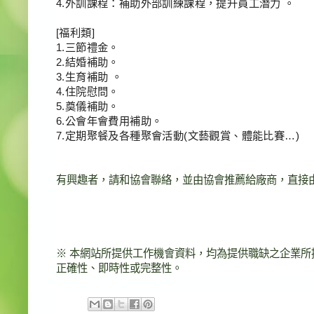
4.
外訓課程：補助外部訓練課程，提升員工潛力
。
[
福利類
]
1.
三節禮金。
2.
結婚補助。
3.
生育補助
。
4.
住院慰問。
5.
奠儀補助。
6.
公會年會費用補助。
7.
定期聚餐及各種聚會活動
(
文藝觀賞、體能比賽
…)
有興趣者，請和協會聯絡，並由協會推薦給廠商，直接
※
本網站所提供工作機會資料，均為提供職缺之企業所
正確性、即時性或完整性。