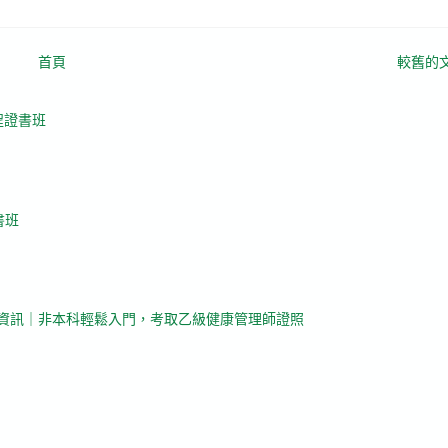
首頁
較舊的
程證書班
書班
課資訊｜非本科輕鬆入門，考取乙級健康管理師證照