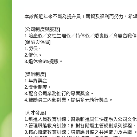
本診所近年來不斷為提升員工薪資及福利而努力，希
[
公司制度與服務
]
1.
陪產假／女性生理假／特休假／婚喪假／育嬰留職停
[
保險與保障
]
1.
勞保。
2.
健保。
3.
退休金
6%
提繳。
[
獎酬制度
]
1.
年終獎金
2.
獎金制度。
3.
配合公司業務推行的專案獎金。
4.
鼓勵員工內部創業，提供多元執行獎金。
[
人才發展
]
1.
新進人員教育訓練：幫助新進同仁快速融入公司文化
2.
管理職能教育訓練：針對各階層主管規劃系列課程，
3.
核心職能教育訓練：培育應具備之共通能力及共識