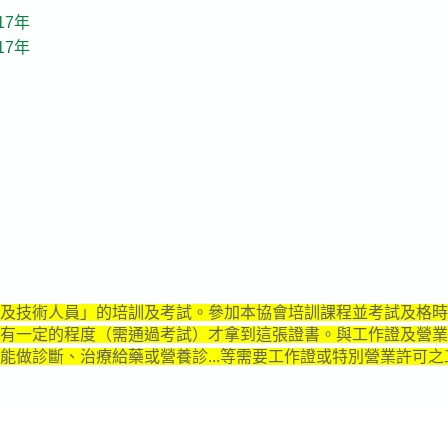
17年
17年
職業及技術人員」的培訓及考試。參加本協會培訓課程並考試及格
有一定的程度（需通過考試）才拿到這張證書。與工作證及營業
做診斷、治療給藥或營養診...等需要工作證或特別營業許可之