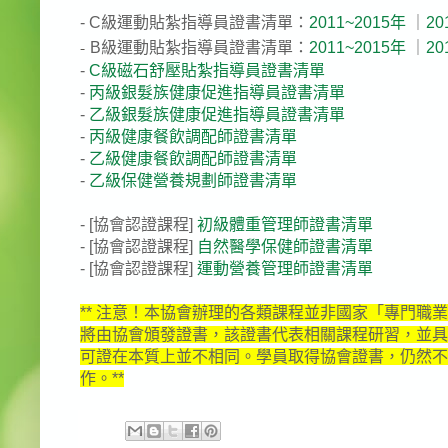
- C級運動貼紮指導員證書清單：
2011~2015年
｜
20
-
B級運動貼紮指導員證書清單
：
2011~2015年
｜
20
-
C級磁石舒壓貼紮指導員證書清單
-
丙級銀髮族健康促進指導員證書清單
-
乙級銀髮族健康促進指導員證書清單
-
丙級健康餐飲調配師證書清單
-
乙級健康餐飲調配師證書清單
-
乙級保健營養規劃師證書清單
- [協會認證課程]
初級體重管理師證書清單
- [協會認證課程]
自然醫學保健師證書清單
- [協會認證課程]
運動營養管理師證書清單
** 注意！本協會辦理的各類課程並非國家「專門
將由協會頒發證書，該證書代表相關課程研習，並具
可證在本質上並不相同。學員取得協會證書，仍然不能
作。**