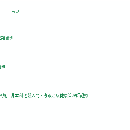
首頁
程證書班
書班
課資訊｜非本科輕鬆入門，考取乙級健康管理師證照