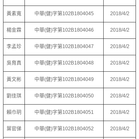
黃素寬
中華
(
健
)
字第
102B1804045
2018/4/2
楊金霖
中華
(
健
)
字第
102B1804046
2018/4/2
李孟珍
中華
(
健
)
字第
102B1804047
2018/4/2
吳育真
中華
(
健
)
字第
102B1804048
2018/4/2
黃文彬
中華
(
健
)
字第
102B1804049
2018/4/2
劉佳琪
中華
(
健
)
字第
102B1804050
2018/4/2
賴巾玥
中華
(
健
)
字第
102B1804051
2018/4/2
葉官俤
中華
(
健
)
字第
102B1804052
2018/4/2