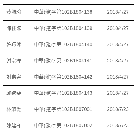
黃姵瑜
中華
(
健
)
字第
102B1804138
2018/4/27
陳佳諺
中華
(
健
)
字第
102B1804139
2018/4/27
韓巧萍
中華
(
健
)
字第
102B1804140
2018/4/27
謝宗樺
中華
(
健
)
字第
102B1804141
2018/4/27
謝嘉容
中華
(
健
)
字第
102B1804142
2018/4/27
邱綉斐
中華
(
健
)
字第
102B1804143
2018/4/27
林淑微
中華
(
健
)
字第
102B1807001
2018/7/23
陳建樺
中華
(
健
)
字第
102B1807002
2018/7/23