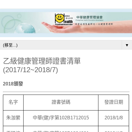
▼
乙級健康管理師證書清單
(2017/12~2018/7)
2018
頒發
名字
證書號碼
發證日期
朱泇縈
中華
(
健
)
字第
102B1712015
2018/1/8