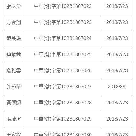
張以泠
中華
(
健
)
字第
102B1807022
2018/7/23
方雲翔
中華
(
健
)
字第
102B1807023
2018/7/23
范美珠
中華
(
健
)
字第
102B1807024
2018/7/23
連紫茜
中華
(
健
)
字第
102B1807025
2018/7/23
詹雅雲
中華
(
健
)
字第
102B1807026
2018/7/23
許筠苹
中華
(
健
)
字第
102B1807027
2018/8/9
黃薄迎
中華
(
健
)
字第
102B1807028
2018/7/23
張琦瑄
中華
(
健
)
字第
102B1807029
2018/7/23
王家鋐
中華
(
健
)
字第
102B1807030
2018/7/23