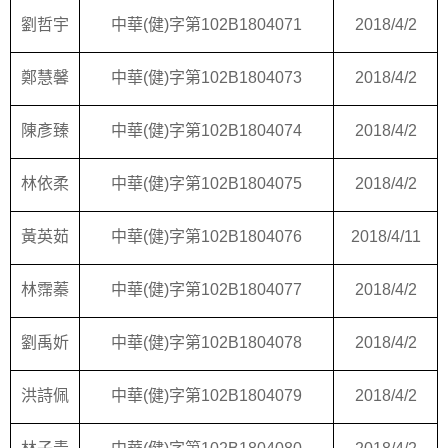
劉哲宇
中華
(
健
)
字第
102B1804071
2018/4/2
鄭慧馨
中華
(
健
)
字第
102B1804073
2018/4/2
陳彥臻
中華
(
健
)
字第
102B1804074
2018/4/2
林依柔
中華
(
健
)
字第
102B1804075
2018/4/2
黃英茹
中華
(
健
)
字第
102B1804076
2018/4/11
林霈蓁
中華
(
健
)
字第
102B1804077
2018/4/2
劉禹妡
中華
(
健
)
字第
102B1804078
2018/4/2
洪詩佩
中華
(
健
)
字第
102B1804079
2018/4/2