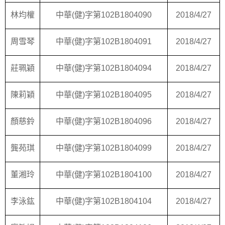
林均權
中華
(
健
)
字第
102B1804090
2018/4/27
周雪琴
中華
(
健
)
字第
102B1804091
2018/4/27
莊珮穎
中華
(
健
)
字第
102B1804094
2018/4/27
陳莉穎
中華
(
健
)
字第
102B1804095
2018/4/27
顏慈鈴
中華
(
健
)
字第
102B1804096
2018/4/27
龔苑琪
中華
(
健
)
字第
102B1804099
2018/4/27
董湘玲
中華
(
健
)
字第
102B1804100
2018/4/27
李泳鈜
中華
(
健
)
字第
102B1804104
2018/4/27