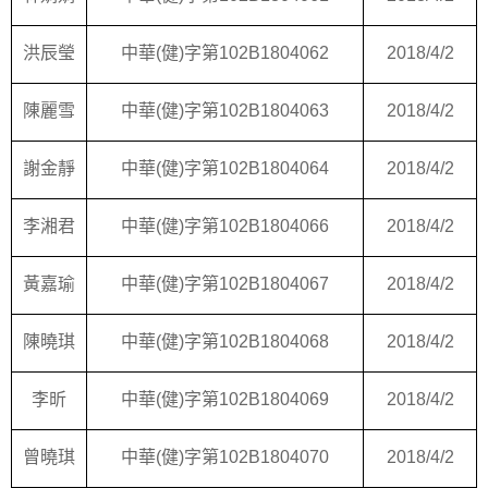
洪辰瑩
中華
(
健
)
字第
102B1804062
2018/4/2
陳麗雪
中華
(
健
)
字第
102B1804063
2018/4/2
謝金靜
中華
(
健
)
字第
102B1804064
2018/4/2
李湘君
中華
(
健
)
字第
102B1804066
2018/4/2
黃嘉瑜
中華
(
健
)
字第
102B1804067
2018/4/2
陳曉琪
中華
(
健
)
字第
102B1804068
2018/4/2
李昕
中華
(
健
)
字第
102B1804069
2018/4/2
曾曉琪
中華
(
健
)
字第
102B1804070
2018/4/2