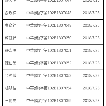
許志明
中華
(
健
)
字第
102B1807047
2018/7/23
俞琝棕
中華
(
健
)
字第
102B1807048
2018/7/23
曹育銓
中華
(
健
)
字第
102B1807049
2018/7/23
蘇鈺舒
中華
(
健
)
字第
102B1807050
2018/7/23
許宏暐
中華
(
健
)
字第
102B1807051
2018/7/23
陳仙芝
中華
(
健
)
字第
102B1807052
2018/7/23
余勝博
中華
(
健
)
字第
102B1807053
2018/7/23
楊明枝
中華
(
健
)
字第
102B1807054
2018/7/23
王憶雯
中華
(
健
)
字第
102B1807055
2018/7/23