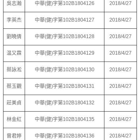
吳志瀚
中華
(
健
)
字第
102B1804126
2018/4/27
李英杰
中華
(
健
)
字第
102B1804127
2018/4/27
劉曉倩
中華
(
健
)
字第
102B1804128
2018/4/27
温又霖
中華
(
健
)
字第
102B1804129
2018/4/27
蔡詠淞
中華
(
健
)
字第
102B1804130
2018/4/27
蔡玉觀
中華
(
健
)
字第
102B1804131
2018/4/27
莊美貞
中華
(
健
)
字第
102B1804132
2018/4/27
林金紅
中華
(
健
)
字第
102B1804135
2018/4/27
曾君婷
中華
(
健
)
字第
102B1804136
2018/4/27