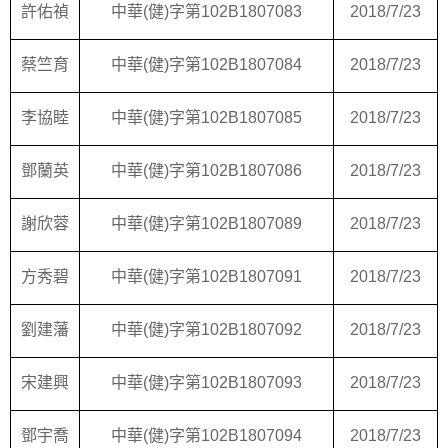
許佑禎
中華
(
健
)
字第
102B1807083
2018/7/23
蔡竺育
中華
(
健
)
字第
102B1807084
2018/7/23
李協睦
中華
(
健
)
字第
102B1807085
2018/7/23
鄧蘭英
中華
(
健
)
字第
102B1807086
2018/7/23
謝欣蓉
中華
(
健
)
字第
102B1807089
2018/7/23
方秀碧
中華
(
健
)
字第
102B1807091
2018/7/23
劉建藩
中華
(
健
)
字第
102B1807092
2018/7/23
宋建興
中華
(
健
)
字第
102B1807093
2018/7/23
鄧宇喬
中華
(
健
)
字第
102B1807094
2018/7/23