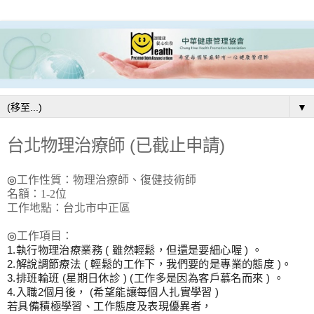
▼
台北物理治療師 (已截止申請)
◎
工作性質：物理治療師、復健技術師
名額：
1-2
位
工作地點：台北市中正區
◎
工作項目：
1.
執行物理治療業務
(
雖然輕鬆，但還是要細心喔
)
。
2.
解說調節療法
(
輕鬆的工作下，我們要的是專業的態度
)
。
3.
排班輪班
(
星期日休診
) (
工作多是因為客戶慕名而來
)
。
4.
入職
2
個月後，
(
希望能讓每個人扎實學習
)
若具備積極學習、工作態度及表現優異者，