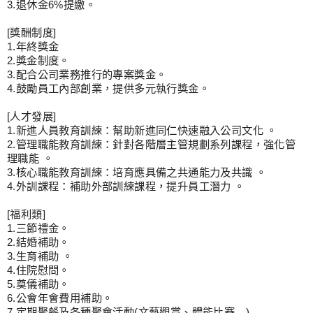
3.
退休金
6%
提繳。
[
獎酬制度
]
1.
年終獎金
2.
獎金制度。
3.
配合公司業務推行的專案獎金。
4.
鼓勵員工內部創業，提供多元執行獎金。
[
人才發展
]
1.
新進人員教育訓練：幫助新進同仁快速融入公司文化
。
2.
管理職能教育訓練：針對各階層主管規劃系列課程，強化管
理職能
。
3.
核心職能教育訓練：培育應具備之共通能力及共識
。
4.
外訓課程：補助外部訓練課程，提升員工潛力
。
[
福利類
]
1.
三節禮金。
2.
結婚補助。
3.
生育補助
。
4.
住院慰問。
5.
奠儀補助。
6.
公會年會費用補助。
7.
定期聚餐及各種聚會活動
(
文藝觀賞、體能比賽
…)