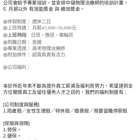
公司會給予專業培訓，並安排中級物理治療師的培訓計畫。
5.
月薪以外
有技能獎金
與
績效獎金。
◎
休假制度：
週休二日
◎
上班待遇： 月薪
45,000~50,000
元
◎
上班時段
日班、晚班、需輪班
◎
到職日期：
急徵
◎
專業憑證：
高考物理治療師
◎
附加條件：
認真負責有活力
◎
公司福利：
本診所近年來不斷為提升員工薪資及福利而努力，希望達到全
方位關懷員工及留任優秀人才之目的，我們的福利制度有：
[
公司制度與服務
]
1.
陪產假／女性生理假／特休假／婚喪假／育嬰留職停薪假
[
保險與保障
]
1.
勞保。
2.
健保。