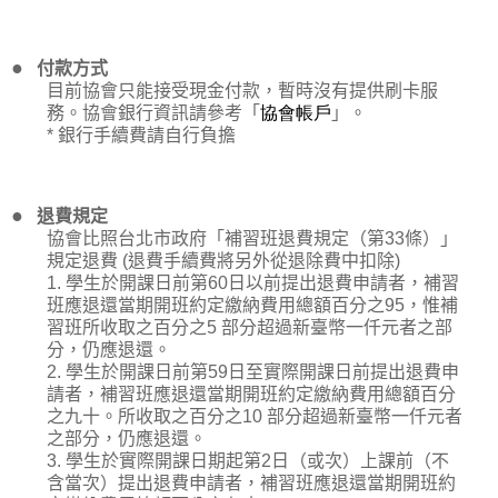
●
付款方式
目前協會只能接受現金付款，暫時沒有提供刷卡服
務。協會銀行資訊請參考「
協會帳戶
」。
*
銀行手續費請自行負擔
●
退費規定
協會比照台北市政府「補習班退費規定（第
33
條）」
規定退費
(
退費手續費將另外從退除費中扣除
)
1.
學生於開課日前第
60
日以前提出退費申請者，補習
班應退還當期開班約定繳納費用總額百分之
95
，惟補
習班所收取之百分之
5
部分超過新臺幣一仟元者之部
分，仍應退還。
2.
學生於開課日前第
59
日至實際開課日前提出退費申
請者，補習班應退還當期開班約定繳納費用總額百分
之九十。所收取之百分之
10
部分超過新臺幣一仟元者
之部分，仍應退還。
3.
學生於實際開課日期起第
2
日（或次）上課前（不
含當次）提出退費申請者，補習班應退還當期開班約