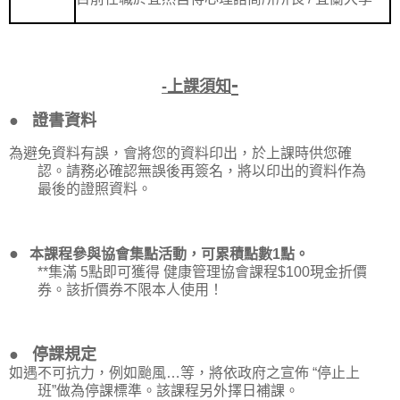
-
-
上課須知
●
證書資料
為避免資料有誤，會將您的資料印出，於上課時供您確
認。請務必確認無誤後再簽名，將以印出的資料作為
最後的證照資料。
●
本課程參與協會集點活動，可累積點數
1
點。
**
集滿
5
點即可獲得 健康管理協會課程
$100
現金折價
券。該折價券不限本人使用！
●
停課規定
如遇不可抗力，例如颱風
…
等，將依政府之宣佈
“
停止上
班
”
做為停課標準。該課程另外擇日補課。