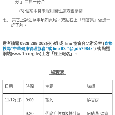
分 」二擇一符合
(3)
個案本身未服用慢性處方籤藥物
七、
其它上課注意事項如頁尾，或點右上「問答集」做進一
步了解。
意者請電
0929-299-363
何小姐
或
line
協會台北辦公室
(
直接
搜尋
“
中華健康管理協會
”
或
line ID: “@gdh7984z”
)
或
點選
網站
(www.1h.org.tw)
上方「
線上報名
」。
-
課程表
-
日期
時間
主題
講師
11/12(
日
)
9:00
報到
秘書處
9:20-
代謝症候群
&
糖胖症
何威燕 健管