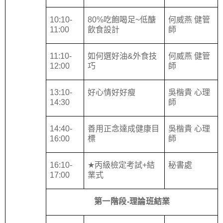
10:10-
80%
吃飽喝足
~
低醣
何威燕 健管
11:00
飲食設計
師
11:10-
如何選好油
&
外食技
何威燕 健管
12:00
巧
師
13:10-
好心情好好
瘦
吳楷貴 心理
14:30
師
14:40-
善用正念達成健康目
吳楷貴 心理
16:00
標
師
16:10-
★
丙級檢定考試
+
結
秘書處
17:00
業
式
第一階段
-
理論班
結
業