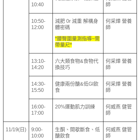
10:40
師
10:50-
減肥
0r
減重 解構身
何采燁 營養
12:00
體密碼
師
*
腰臀圍量測指導
~
需
帶量尺
*
13:10-
六大類食物
&
食物代
何采燁 營養
14:20
換技巧
師
14:30-
健康兩份醣
&
低
GI
飲
何采燁 營養
15:50
食
師
16:00-
20%
運動肌力訓練
何威燕 健管
17:00
師
11/19(
日
)
9:00-
生酮、間歇斷食、低
何威燕 健管
10:00
醣飲食
師