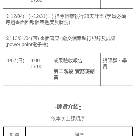
17:00
※ 12/04(
一
)~12/31(
日
)
指導個案執行
28
天計畫
(
學員必須
每週書面回報個案進度及狀況
)
※113/01/04(
四
)
書面審查
-
繳交個案執行記錄及成果
(power point
電子檔
)
1/07(
日
)
9:00-
成果驗收報告
講師群、學
17:00
員
第二階段
-
實務班結
業
-
-
師資介紹
依本次上課順序
師資
經歷