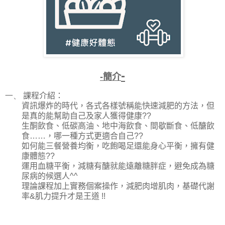
-
-
簡介
一、
課程介紹：
資訊爆炸的時代，各式各樣號稱能快速減肥的方法，但
是真的能幫助自己及家人獲得健康
??
生酮飲食、低碳高油、地中海飲食、間歇斷食、低醣飲
食
……
，哪一種方式更適合自己
??
如何能三餐營養均衡，吃飽喝足還能身心平衡，擁有健
康體態
??
運用血糖平衡，減糖有醣就能遠離糖胖症，避免成為糖
尿病的候選人
^^
理論課程加上實務個案操作，減肥肉增肌肉，基礎代謝
率
&
肌力提升才是王道
!!