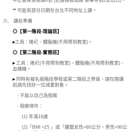
中正區青島東路
8
號
(
近捷運板南線 善導寺站
2
號出口
)
。
**
可能有部分日期在台北不同地址上課。
六、
課前準備
◎
【第一階段
-
理論班】
▸
工具：捲尺、體脂機
(
不用帶到教室
)
。
◎
【第二階段
-
實務班】
▸
工具：捲尺
(
不用帶到教室
)
、體脂機
(
不用帶到教室
)
、
血糖機。
▸
同時有報名兩階段學程或第二階段之學員，請在開課
前請先找好一位減重對象。
-
不能以自己為個案
-
個案條件：
(1)
年滿
18
歲
(2)
「
BMI >25
」或「腰圍女性
>80
公分，男性
>90
公