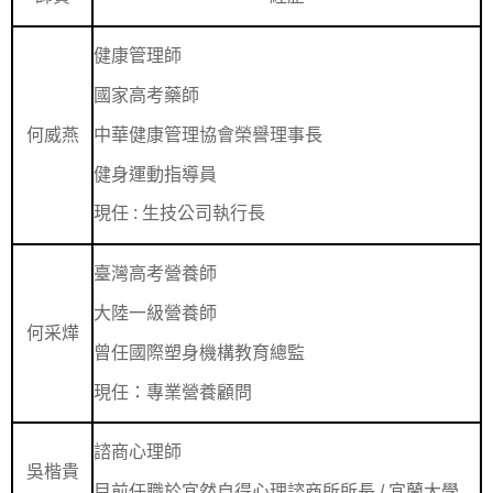
健康管理師
國家高考藥師
中華健康管理協會榮譽理事長
何威燕
健身運動指導員
現任
:
生技公司執行長
臺灣高考營養師
大陸一級營養師
何采燁
曾任國際塑身機構教育總監
現任：專業營養顧問
諮商心理師
吳楷貴
目前任職於宜然自得心理諮商所所長
/
宜蘭大學