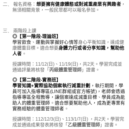
二、
報名資格：
想要擁有健康體態或對減重產業有興趣者
，
無須相關背景，一般民眾都可以報名參加。
三、
兩階段上課
◎
【第一階段
-
理論班】
學習
飲食
、
運動與掌握好心情等
身心平衡知識，達成健
康體重目標。適合想要
身體力行或者分享知識，幫助他
人者
。
授課時間：
11/12(
日
)
、
11/19(
日
)
，共
2
天。學習完成並
通過評量將核發「
丙級體重管理師
」證書。
◎
【第二階段
-
實務班】
學習
知識
+
實際協助個案執行減重計劃
，執行期間，學
員可加入指導專區
(LINE
群組或官方帳號
)
，老師會透過
指導專區全程教導，讓個案達成減重目標
、
學員成為能
助人的體重管理師
。
適合想要幫助他人，成為更專業有
實務經驗的體重管理師者
。
授課時間：
112/12/3(
日
)
、
113/1/7(
日
)
，共
2
天。學習完
成並通過成果發表將核發「
乙級體重管理師
」證書。