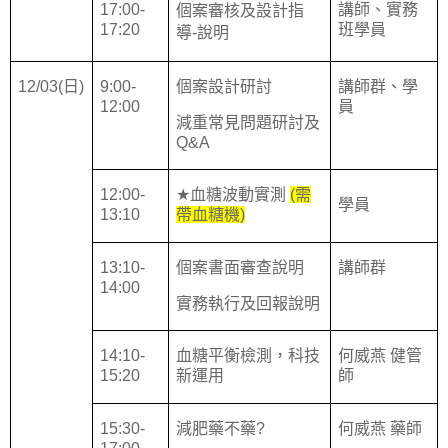
17:00-
講師、實務
個案審核及設計指
17:20
班學員
導
-
說明
12/03(
日
)
9:00-
個案設計研討
講師群、學
12:00
員
減重常見問題研討及
Q&A
12:00-
★
血糖波動實測
(
需
學員
13:10
帶血糖機
)
13:10-
個案書面審查說明
講師群
14:00
實務執行及回報說
明
14:10-
血糖平衡檢測，科技
何威燕 健管
15:20
新運用
師
15:30-
減肥藥不藥
?
何威燕 藥師