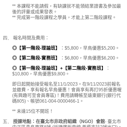
**
本課程不能請假，有缺課就不能領結業證書及參加最
後的評量或成果發表。
**
完成第一階段課程之學員，才能上第二階段課程。
四、
報名時間及費用：
◎
【第一階段
-
理論班】
：
$5,800
，早鳥優惠
$5,200
。
◎
【第二階段
-
實務班】
：
$6,800
，早鳥優惠
$6,200
。
◎
【第一階段
-
理論班】
+
【第二階段
-
實務班】
：
$10,800
，
早鳥優惠
$9,800
。
即日起開始接受報名至
11/1/2023
。在
9/11/2023
前報名
並繳費，享有報名早鳥優惠！會員享有再打
95
折優惠喔
(
有興趣可至會員專區
)
！費用請轉帳至遠東銀行
(
銀行代
碼
805)
、帳號
061-004-0000466-1
。
**
未達
15
位不開班！
五、
授課地點：在臺北市非政府組織（
NGO
）會館
-
臺北市